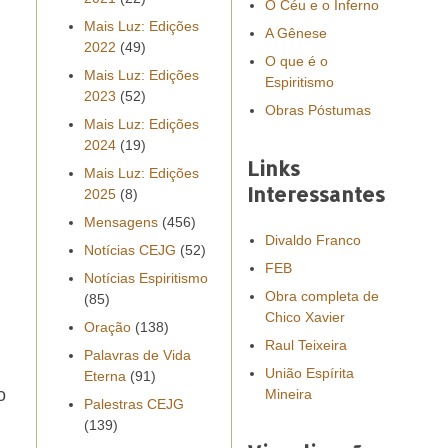
O Céu e o Inferno
Mais Luz: Edições
A Gênese
2022
(49)
O que é o
Mais Luz: Edições
Espiritismo
2023
(52)
Obras Póstumas
Mais Luz: Edições
2024
(19)
Links
Mais Luz: Edições
Interessantes
2025
(8)
Mensagens
(456)
Divaldo Franco
Notícias CEJG
(52)
FEB
Notícias Espiritismo
Obra completa de
(85)
Chico Xavier
Oração
(138)
Raul Teixeira
Palavras de Vida
União Espírita
Eterna
(91)
o
Mineira
Palestras CEJG
(139)