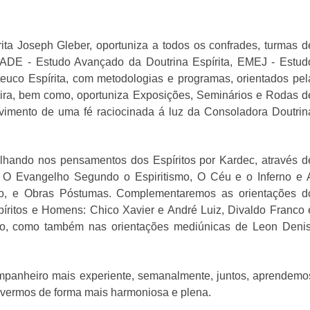
ita Joseph Gleber, oportuniza a todos os confrades, turmas d
EADE - Estudo Avançado da Doutrina Espírita, EMEJ - Estud
uco Espírita, com metodologias e programas, orientados pel
eira, bem como, oportuniza Exposições, Seminários e Rodas d
lvimento de uma fé raciocinada á luz da Consoladora Doutrin
lhando nos pensamentos dos Espíritos por Kardec, através d
s, O Evangelho Segundo o Espiritismo, O Céu e o Inferno e 
mo, e Obras Póstumas. Complementaremos as orientações d
píritos e Homens: Chico Xavier e André Luiz, Divaldo Franco 
do, como também nas orientações mediúnicas de Leon Denis
panheiro mais experiente, semanalmente, juntos, aprendemo
ivermos de forma mais harmoniosa e plena.