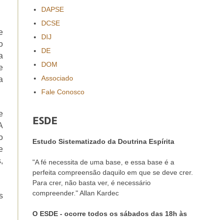
DAPSE
DCSE
e
DIJ
o
DE
a
DOM
e
Associado
a
Fale Conosco
e
ESDE
A
o
Estudo Sistematizado da Doutrina Espírita
e
,
"A fé necessita de uma base, e essa base é a
perfeita compreensão daquilo em que se deve crer.
Para crer, não basta ver, é necessário
compreender." Allan Kardec
s
O ESDE - ocorre todos os sábados das 18h às