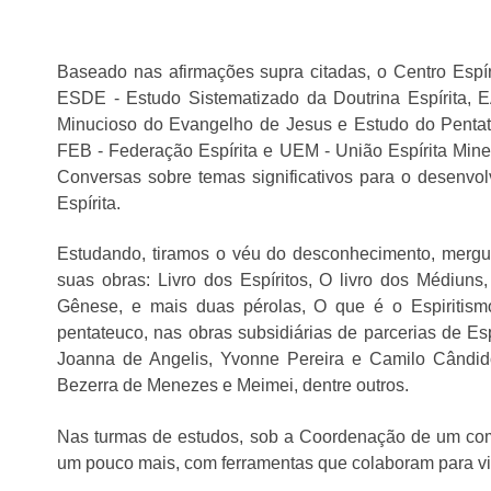
Baseado nas afirmações supra citadas, o Centro Espír
ESDE - Estudo Sistematizado da Doutrina Espírita, 
Minucioso do Evangelho de Jesus e Estudo do Pentate
FEB - Federação Espírita e UEM - União Espírita Min
Conversas sobre temas significativos para o desenvo
Espírita.
Estudando, tiramos o véu do desconhecimento, mergu
suas obras: Livro dos Espíritos, O livro dos Médiun
Gênese, e mais duas pérolas, O que é o Espiritis
pentateuco, nas obras subsidiárias de parcerias de Es
Joanna de Angelis, Yvonne Pereira e Camilo Cândi
Bezerra de Menezes e Meimei, dentre outros.
Nas turmas de estudos, sob a Coordenação de um com
um pouco mais, com ferramentas que colaboram para v