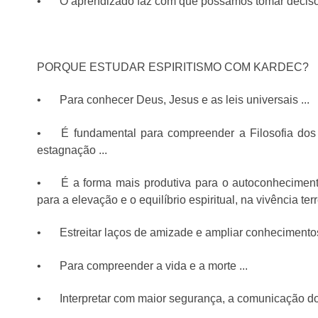
•
O aprendizado faz com que possamos tomar decisões
PORQUE ESTUDAR ESPIRITISMO COM KARDEC?
•
Para conhecer Deus, Jesus e as leis universais ...
•
É fundamental para compreender a Filosofia dos E
estagnação ...
•
É a forma mais produtiva para o autoconhecimen
para a elevação e o equilíbrio espiritual, na vivência terr
•
Estreitar laços de amizade e ampliar conhecimentos
•
Para compreender a vida e a morte ...
•
Interpretar com maior segurança, a comunicação dos