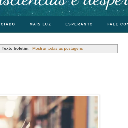
OCIADO
MAIS LUZ
ESPERANTO
FALE CO
r
Texto boletim
.
Mostrar todas as postagens