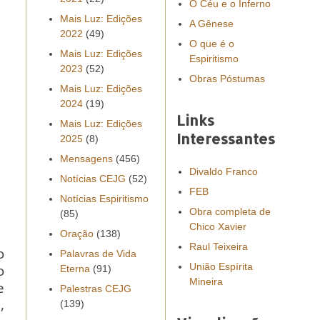
O Céu e o Inferno
Mais Luz: Edições
A Gênese
2022
(49)
O que é o
Mais Luz: Edições
Espiritismo
2023
(52)
Obras Póstumas
Mais Luz: Edições
2024
(19)
Links
Mais Luz: Edições
Interessantes
2025
(8)
Mensagens
(456)
Divaldo Franco
Notícias CEJG
(52)
FEB
Notícias Espiritismo
Obra completa de
(85)
Chico Xavier
Oração
(138)
Raul Teixeira
o
Palavras de Vida
União Espírita
o
Eterna
(91)
Mineira
e
Palestras CEJG
,
(139)