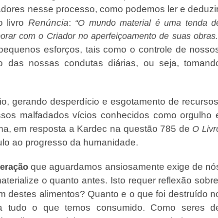
tadores nesse processo, como podemos ler e deduzir
 livro
Renúncia
:
“O mundo material é uma tenda d
borar com o Criador no aperfeiçoamento de suas obras.
equenos esforços, tais como o controle de nosso
 das nossas condutas diárias, ou seja, tomand
, gerando desperdício e esgotamento de recursos
ossos malfadados vícios conhecidos como orgulho 
rma, em resposta a Kardec na questão 785 de
O Livr
culo ao progresso da humanidade.
que aguardamos ansiosamente exige de nó
eração
erialize o quanto antes. Isto requer reflexão sobre
 destes alimentos? Quanto e o que foi destruído n
a tudo o que temos consumido. Como seres d