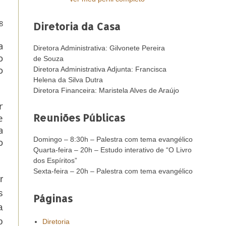
8
Diretoria da Casa
a
Diretora Administrativa: Gilvonete Pereira
o
de Souza
o
Diretora Administrativa Adjunta: Francisca
Helena da Silva Dutra
Diretora Financeira: Maristela Alves de Araújo
r
Reuniões Públicas
e
a
Domingo – 8:30h – Palestra com tema evangélico
o
Quarta-feira – 20h – Estudo interativo de “O Livro
dos Espíritos”
Sexta-feira – 20h – Palestra com tema evangélico
r
s
Páginas
a
o
Diretoria