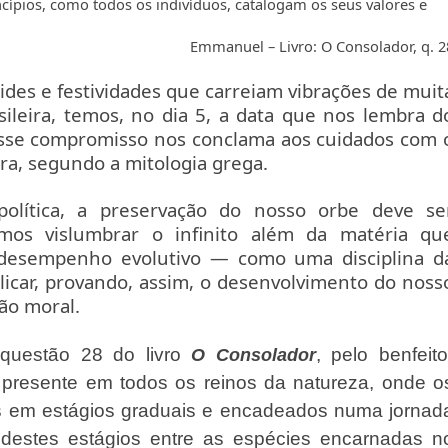
cípios, como todos os indivíduos, catalogam os seus valores e
Emmanuel – Livro: O Consolador, q. 2
s e festividades que carreiam vibrações de muit
sileira, temos, no dia 5, a data que nos lembra d
sse compromisso nos conclama aos cuidados com 
ra, segundo a mitologia grega.
olítica, a preservação do nosso orbe deve se
os vislumbrar o infinito além da matéria qu
 desempenho evolutivo — como uma disciplina d
icar, provando, assim, o desenvolvimento do noss
ão moral.
 questão 28 do livro
, pelo benfeito
O Consolador
presente em todos os reinos da natureza, onde o
 em estágios graduais e encadeados numa jornad
 destes estágios entre as espécies encarnadas n