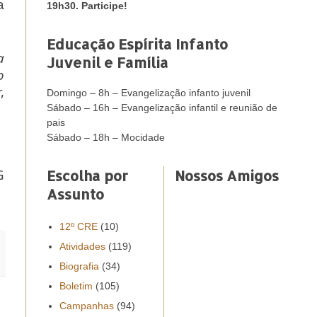
a
19h30. Participe!
Educação Espírita Infanto
a
Juvenil e Família
o
,
Domingo – 8h – Evangelização infanto juvenil
Sábado – 16h – Evangelização infantil e reunião de
pais
Sábado – 18h – Mocidade
G
Escolha por
Nossos Amigos
Assunto
12º CRE
(10)
Atividades
(119)
Biografia
(34)
Boletim
(105)
Campanhas
(94)