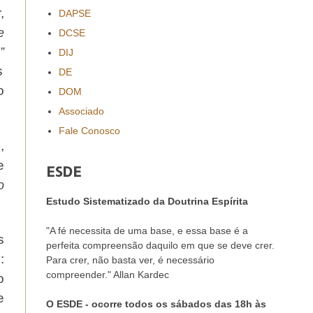
,
DAPSE
e
DCSE
”
DIJ
s
DE
o
DOM
Associado
Fale Conosco
,
e
ESDE
o
Estudo Sistematizado da Doutrina Espírita
"A fé necessita de uma base, e essa base é a
s
perfeita compreensão daquilo em que se deve crer.
:
Para crer, não basta ver, é necessário
compreender." Allan Kardec
o
e
O ESDE - ocorre todos os sábados das 18h às