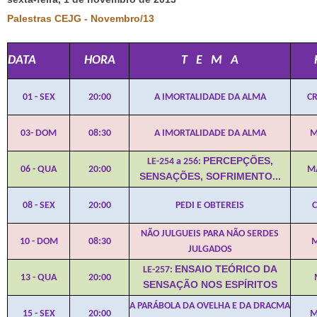
Palestras CEJG - Novembro/13
DATA
HORA
T E M A
01 - SEX
20:00
A IMORTALIDADE DA ALMA
CR
03- DOM
08:30
A IMORTALIDADE DA ALMA
M
PERCEPÇÕES,
LE-254 a 256:
06 - QUA
20:00
MA
SENSAÇÕES, SOFRIMENTO...
08 - SEX
20:00
PEDI E OBTEREIS
NÃO JULGUEIS PARA NÃO SERDES
10 - DOM
08:30
M
JULGADOS
ENSAIO TEÓRICO DA
LE-257:
13 - QUA
20:00
SENSAÇÃO NOS ESPÍRITOS
A PARÁBOLA DA OVELHA E DA DRACMA
15 - SEX
20:00
M