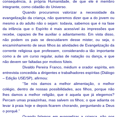
consequência, à própria Humanidade, de que ele é membro
integrante, como cidadão do Universo.
Quando procuramos valorizar a necessidade da
evangelização da criança, não queremos dizer que a do jovem ou
mesmo a do adulto não o sejam: todavia, sabemos que é na fase
da infância que o Espírito é mais acessível às impressões que
recebe, capazes de lhe auxiliar o adiantamento. Em vista disso,
não podem os pais se descuidarem desse mister, ou seja, o
encaminhamento de seus filhos às atividades de Evangelização da
corrente religiosa que professem, considerando-a tão importante
como a de um curso regular, aulas de natação ou dança, e que
não devem ser faltadas por motivos fúteis.
Divaldo Pereira Franco, médium e orador espírita, em
entrevista concedida a dirigentes e trabalhadores espíritas (Diálogo
– Edição USE/SP), afirmou:
“Se nós damos a melhor alimentação, o melhor
colégio, dentro de nossas possibilidades, aos filhos, porque não
lhes damos a melhor religião, que é aquela que já elegemos?
Percam umas praiazinhas, mas salvem os filhos; o que adianta os
levar à praia hoje e depois ficarem chorando, perguntando a Deus
o porquê.”
Quando falamos em evangelizar a criança, não nos