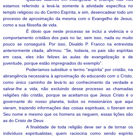
estamos referindo a levá-la somente à atividade específica no
templo religioso ou do Centro Espírita, e sim, desencadear todo um
processo de aproximação da mesma com o Evangelho de Jesus,
como a sua filosofia de vida.
É óbvio que neste processo se inclui a vivência e o
comportamento cristãos dos pais no lar, sem isso, nada ou muito
pouco se conseguirá. Por isso, Divaldo P. Franco na entrevista
anteriormente citada, afirmou: “Se, todavia, os pais são espíritas
em casa, eles irão felizes às aulas de evangelização e de
juventude, porque estão impregnados do exemplo”.
Poderíamos substituir o termo “espírita” por cristão, na
abrangência necessária à aproximação do educando com o Cristo,
como único caminho de levá-lo ao conhecimento da verdade e
salvar-lhe a vida, não excluindo desse processo as chamadas
religiões não cristãs, porque se aceitamos que Jesus Cristo é o
governante do nosso planeta, todos os missionários que aqui
vieram, trazendo informações das coisas espirituais, o fizeram em
Seu nome e mesmo que os homens as neguem, essas lições são
as do Cristo de Deus.
A finalidade de toda religião deve ser a de tornar os
indivíduos espiritualistas; quem raciocina como sendo espírito