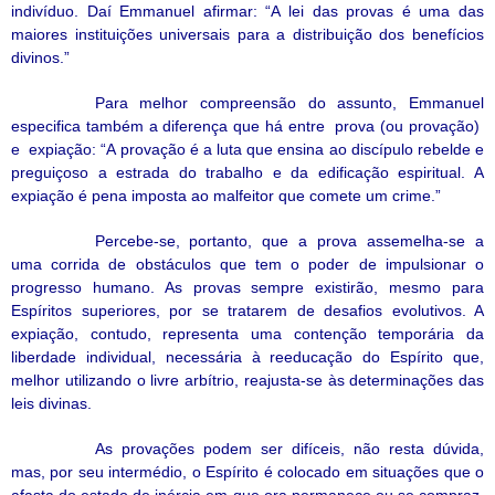
indivíduo. Daí Emmanuel afirmar: “A lei das provas é uma das
maiores instituições universais para a distribuição dos benefícios
divinos.”
Para melhor compreensão do assunto, Emmanuel
especifica também a diferença que há entre
prova (ou provação)
e
expiação: “A provação é a luta que ensina ao discípulo rebelde e
preguiçoso a estrada do trabalho e da edificação espiritual. A
expiação é pena imposta ao malfeitor que comete um crime.”
Percebe-se, portanto, que a prova assemelha-se a
uma corrida de obstáculos que tem o poder de impulsionar o
progresso humano. As provas sempre existirão, mesmo para
Espíritos superiores, por se tratarem de desafios evolutivos. A
expiação, contudo, representa uma contenção temporária da
liberdade individual, necessária à reeducação do Espírito que,
melhor utilizando o livre arbítrio, reajusta-se às determinações das
leis divinas.
As provações podem ser difíceis, não resta dúvida,
mas, por seu intermédio, o Espírito é colocado em situações que o
afasta do estado de inércia em que ora permanece ou se compraz,