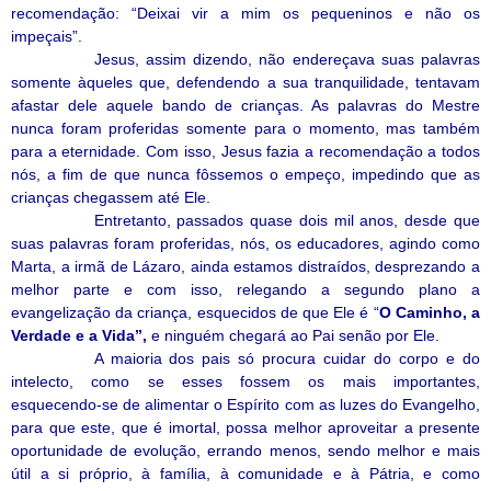
recomendação: “Deixai vir a mim os pequeninos e não os
impeçais”.
Jesus, assim dizendo, não endereçava suas palavras
somente àqueles que, defendendo a sua tranquilidade, tentavam
afastar dele aquele bando de crianças. As palavras do Mestre
nunca foram proferidas somente para o momento, mas também
para a eternidade. Com isso, Jesus fazia a recomendação a todos
nós, a fim de que nunca fôssemos o empeço, impedindo que as
crianças chegassem até Ele.
Entretanto, passados quase dois mil anos, desde que
suas palavras foram proferidas, nós, os educadores, agindo como
Marta, a irmã de Lázaro, ainda estamos distraídos, desprezando a
melhor parte e com isso, relegando a segundo plano a
evangelização da criança, esquecidos de que Ele é “
O Caminho, a
Verdade e a Vida”,
e ninguém chegará ao Pai senão por Ele.
A maioria dos pais só procura cuidar do corpo e do
intelecto, como se esses fossem os mais importantes,
esquecendo-se de alimentar o Espírito com as luzes do Evangelho,
para que este, que é imortal, possa melhor aproveitar a presente
oportunidade de evolução, errando menos, sendo melhor e mais
útil a si próprio, à família, à comunidade e à Pátria, e como