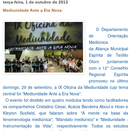
terça-feira, 1 de outubro de 2013
Mediunidade Ante a Era Nova
O Departamento
de Orientação
Mediúnica
da Aliança Municipal
Espírita de Teófilo
Otoni juntamente
com o 12° Conselho
Regional Espírita
promoveu no último
domingo, 29 de setembro, a IX Oficina da Mediunidade cujo tema
central foi "Mediunidade Ante a Era Nova".
O evento foi dividido em quatro módulos tendo como facilitadores
os companheiros Cristalino César, Acácia Bandeira Aboul e Hosn e
Kleyton Scofield, que falaram sobre "A mente na base da
fenomenologia mediúnica"; "Mandato mediúnico" e "Mediunidade -
Instrumentação da Vida", respectivamente. Todos os estudos