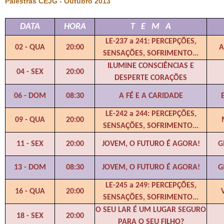
Palestras CEJG - Outubro 2013
DATA
HORA
T E M A
LE-237 a 241: PERCEPÇÕES,
02 - QUA
20:00
A
SENSAÇÕES, SOFRIMENTO...
ILUMINE CONSCIÊNCIAS E
04 - SEX
20:00
DESPERTE CORAÇÕES
06 - DOM
08:30
A FÉ E A CARIDADE
LE-242 a 244: PERCEPÇÕES,
09 - QUA
20:00
SENSAÇÕES, SOFRIMENTO...
11 - SEX
20:00
JOVEM, O FUTURO É AGORA!
G
13 - DOM
08:30
JOVEM, O FUTURO É AGORA!
G
LE-245 a 249: PERCEPÇÕES,
16 - QUA
20:00
SENSAÇÕES, SOFRIMENTO...
O SEU LAR É UM LUGAR SEGURO
18 - SEX
20:00
PARA O SEU FILHO?