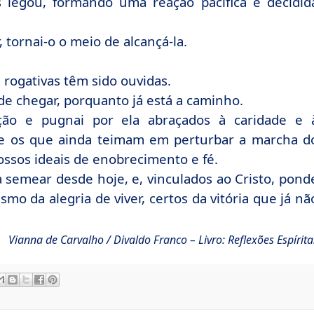
 legou, formando uma reação pacífica e decidid
 tornai-o o meio de alcançá-la.
 rogativas têm sido ouvidas.
e chegar, porquanto já está a caminho.
ção e pugnai por ela abraçados à caridade e 
e os que ainda teimam em perturbar a marcha d
sos ideais de enobrecimento e fé.
 semear desde hoje, e, vinculados ao Cristo, pond
mo da alegria de viver, certos da vitória que já nã
Vianna de Carvalho / Divaldo Franco – Livro: Reflexões Espírita