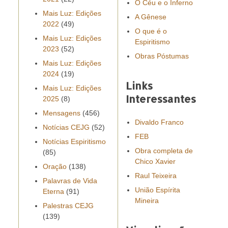
O Céu e o Inferno
Mais Luz: Edições
A Gênese
2022
(49)
O que é o
Mais Luz: Edições
Espiritismo
2023
(52)
Obras Póstumas
Mais Luz: Edições
2024
(19)
Links
Mais Luz: Edições
Interessantes
2025
(8)
Mensagens
(456)
Divaldo Franco
Notícias CEJG
(52)
FEB
Notícias Espiritismo
Obra completa de
(85)
Chico Xavier
Oração
(138)
Raul Teixeira
Palavras de Vida
União Espírita
Eterna
(91)
Mineira
Palestras CEJG
(139)