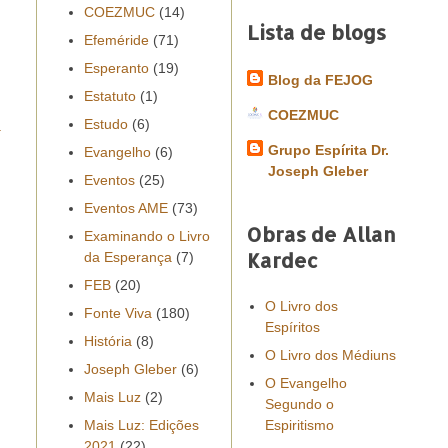
COEZMUC
(14)
Lista de blogs
Efeméride
(71)
Esperanto
(19)
Blog da FEJOG
Estatuto
(1)
COEZMUC
Estudo
(6)
a
Grupo Espírita Dr.
Evangelho
(6)
Joseph Gleber
Eventos
(25)
Eventos AME
(73)
Obras de Allan
Examinando o Livro
Kardec
da Esperança
(7)
FEB
(20)
O Livro dos
Fonte Viva
(180)
Espíritos
História
(8)
O Livro dos Médiuns
Joseph Gleber
(6)
O Evangelho
Mais Luz
(2)
Segundo o
Mais Luz: Edições
Espiritismo
2021
(22)