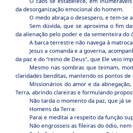
O caos se estabelece, em inumeráveis
da desorganização emocional do homem.
O medo abraça o desespero, e tem-se a 
Sem dúvida, que se aproxima o fim das
da alienação pelo poder e da sementeira do ó
A barca terrestre não navega à matroca 
Jesus a comanda e a governa, acompan
da paz e do “reino de Deus”, que Ele veio imp
Mesmo nas sombras que teimam, mome
claridades benditas, mantendo os pontos de 
Missionários do amor e da abnegação, 
Terra, abrindo clareiras e formulando propos
Não tarda o momento da paz, que já se i
Homens da Terra:
Parai e meditai a respeito da função su
Não engrosseis as fileiras do ódio, nem