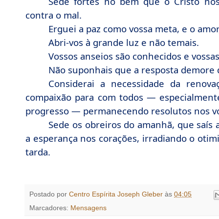
Sede fortes no bem que o Cristo nos
contra o mal.
Erguei a paz como vossa meta, e o amor,
Abri-vos à grande luz e não temais.
Vossos anseios são conhecidos e vossas
Não suponhais que a resposta demore d
Considerai a necessidade da renova
compaixão para com todos — especialment
progresso — permanecendo resolutos nos vos
Sede os obreiros do amanhã, que saís a
a esperança nos corações, irradiando o otimis
tarda.
Postado por
Centro Espírita Joseph Gleber
às
04:05
Marcadores:
Mensagens