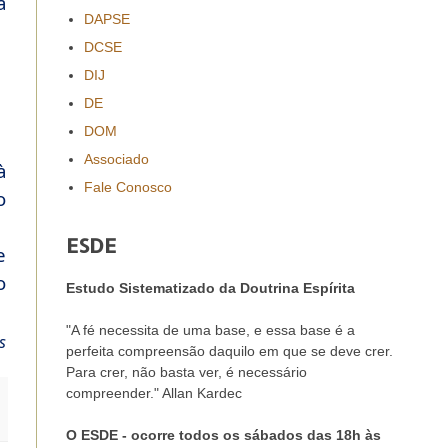
a
DAPSE
DCSE
DIJ
DE
DOM
Associado
à
Fale Conosco
o
ESDE
e
o
Estudo Sistematizado da Doutrina Espírita
"A fé necessita de uma base, e essa base é a
s
perfeita compreensão daquilo em que se deve crer.
Para crer, não basta ver, é necessário
compreender." Allan Kardec
O ESDE - ocorre todos os sábados das 18h às