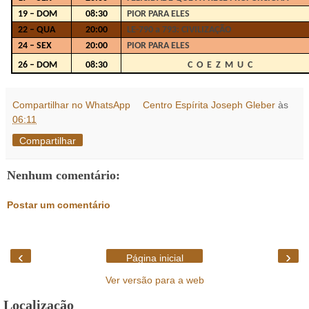
19 – DOM
08:30
PIOR PARA ELES
22 – QUA
20:00
LE-790 a 793: CIVILIZAÇÃO
24 – SEX
20:00
PIOR PARA ELES
26 – DOM
08:30
C O E Z M U C
Compartilhar no WhatsApp
Centro Espírita Joseph Gleber
às
06:11
Compartilhar
Nenhum comentário:
Postar um comentário
‹
›
Página inicial
Ver versão para a web
Localização