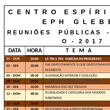
C E N T R O E S P Í R 
E P H G L E B 
R E U N I Õ E S P Ú B L I C A S 
O - 2 0 1 7
DATA
HORA
T E M A
01 – QUA
20:00
LE-784 a 785: MARCHA DO PROGRESSO
DAI GRATUITAMENTE O QUE GRATUITAMENT
03 – SEX
20:00
RECEBESTE
05 – DOM
08:30
ILUMINAÇÃO INTERIOR E EVOLUÇÃO
08 – QUA
20:00
LE-786 a 787-B: POVOS DEGENERADOS
10 – SEX
20:00
PARÁBOLA DAS DEZ VIRGENS
PLURALIDADE E CATEGORIA DOS MUNDOS
12 – DOM
08:30
HABITADOS
15 – QUA
20:00
LE-788 a 789: POVOS DEGENERADOS
17 – SEX
20:00
FELICIDADE QUE A PRECE PROPORCIONA