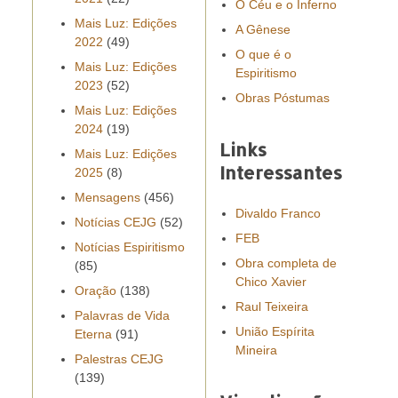
O Céu e o Inferno
Mais Luz: Edições
A Gênese
2022
(49)
O que é o
Mais Luz: Edições
Espiritismo
2023
(52)
Obras Póstumas
Mais Luz: Edições
2024
(19)
Links
Mais Luz: Edições
Interessantes
2025
(8)
Mensagens
(456)
Divaldo Franco
Notícias CEJG
(52)
FEB
Notícias Espiritismo
Obra completa de
(85)
Chico Xavier
Oração
(138)
Raul Teixeira
Palavras de Vida
União Espírita
Eterna
(91)
Mineira
Palestras CEJG
(139)