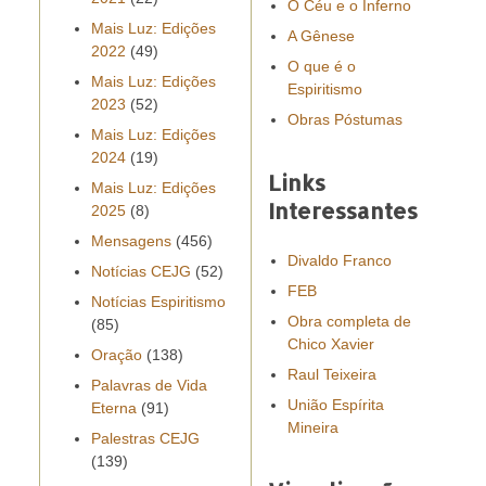
O Céu e o Inferno
Mais Luz: Edições
A Gênese
2022
(49)
O que é o
Mais Luz: Edições
Espiritismo
2023
(52)
Obras Póstumas
Mais Luz: Edições
2024
(19)
Links
Mais Luz: Edições
Interessantes
2025
(8)
Mensagens
(456)
Divaldo Franco
Notícias CEJG
(52)
FEB
Notícias Espiritismo
Obra completa de
(85)
Chico Xavier
Oração
(138)
Raul Teixeira
Palavras de Vida
União Espírita
Eterna
(91)
Mineira
Palestras CEJG
(139)