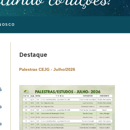
NOSCO
Destaque
Palestras CEJG - Julho/2026
à
a
a