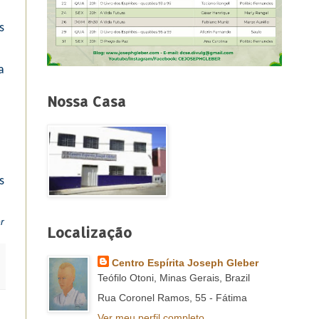
s
a
Nossa Casa
s
r
Localização
Centro Espírita Joseph Gleber
Teófilo Otoni, Minas Gerais, Brazil
Rua Coronel Ramos, 55 - Fátima
Ver meu perfil completo