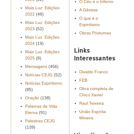
O Céu e o Inferno
Mais Luz: Edições
A Gênese
2022
(49)
O que é o
Mais Luz: Edições
Espiritismo
2023
(52)
Obras Póstumas
Mais Luz: Edições
2024
(19)
Links
Mais Luz: Edições
Interessantes
2025
(8)
Mensagens
(456)
Divaldo Franco
Notícias CEJG
(52)
FEB
Notícias Espiritismo
Obra completa de
(85)
Chico Xavier
Oração
(138)
Raul Teixeira
Palavras de Vida
União Espírita
Eterna
(91)
Mineira
Palestras CEJG
(139)