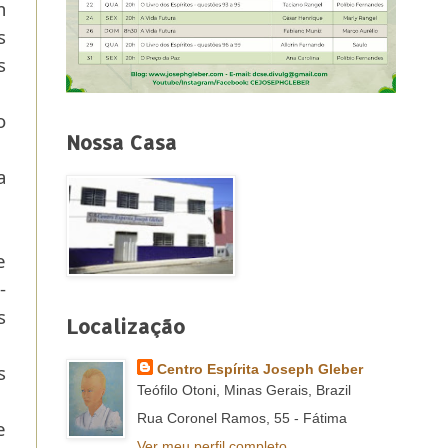
m
s
s
o
Nossa Casa
a
e
-
s
Localização
s
Centro Espírita Joseph Gleber
Teófilo Otoni, Minas Gerais, Brazil
Rua Coronel Ramos, 55 - Fátima
e
Ver meu perfil completo