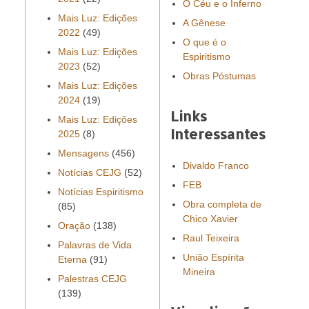
O Céu e o Inferno
Mais Luz: Edições
A Gênese
2022
(49)
O que é o
Mais Luz: Edições
Espiritismo
2023
(52)
Obras Póstumas
Mais Luz: Edições
2024
(19)
Links
Mais Luz: Edições
Interessantes
2025
(8)
Mensagens
(456)
Divaldo Franco
Notícias CEJG
(52)
FEB
Notícias Espiritismo
Obra completa de
(85)
Chico Xavier
Oração
(138)
Raul Teixeira
Palavras de Vida
União Espírita
Eterna
(91)
Mineira
Palestras CEJG
(139)