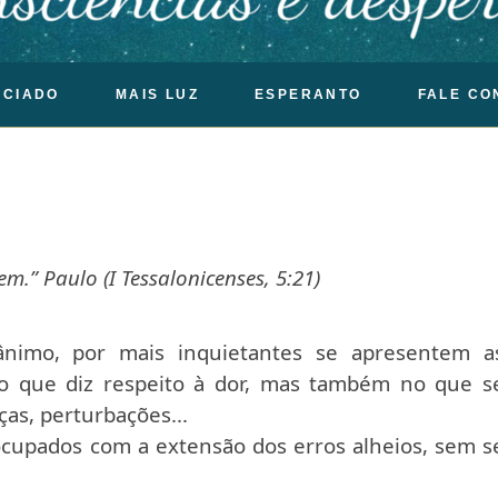
OCIADO
MAIS LUZ
ESPERANTO
FALE CO
m.” Paulo (I Tessalonicenses, 5:21)
nimo, por mais inquietantes se apresentem a
o que diz respeito à dor, mas também no que s
as, perturbações...
upados com a extensão dos erros alheios, sem s