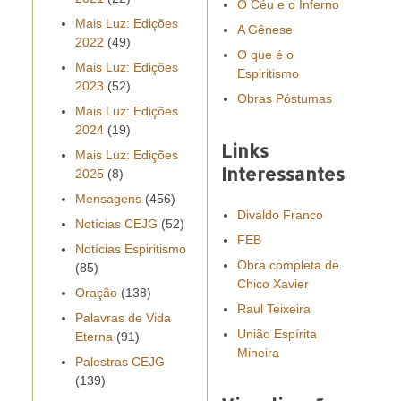
O Céu e o Inferno
Mais Luz: Edições
A Gênese
2022
(49)
O que é o
Mais Luz: Edições
Espiritismo
2023
(52)
Obras Póstumas
Mais Luz: Edições
2024
(19)
Links
Mais Luz: Edições
Interessantes
2025
(8)
Mensagens
(456)
Divaldo Franco
Notícias CEJG
(52)
FEB
Notícias Espiritismo
Obra completa de
(85)
Chico Xavier
Oração
(138)
Raul Teixeira
Palavras de Vida
União Espírita
Eterna
(91)
Mineira
Palestras CEJG
(139)