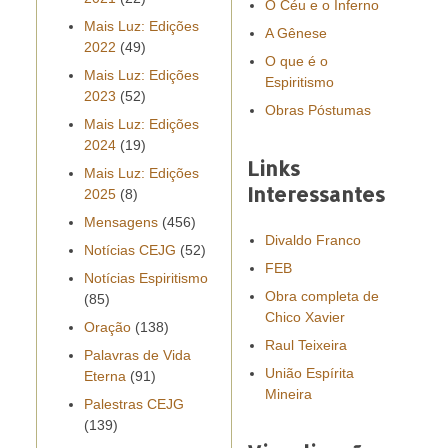
O Céu e o Inferno
Mais Luz: Edições
A Gênese
2022
(49)
O que é o
Mais Luz: Edições
Espiritismo
2023
(52)
Obras Póstumas
Mais Luz: Edições
2024
(19)
Links
Mais Luz: Edições
Interessantes
2025
(8)
Mensagens
(456)
Divaldo Franco
Notícias CEJG
(52)
FEB
Notícias Espiritismo
Obra completa de
(85)
Chico Xavier
Oração
(138)
Raul Teixeira
Palavras de Vida
União Espírita
Eterna
(91)
Mineira
Palestras CEJG
(139)