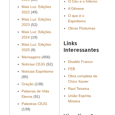
O Céu e o Inferno
Mais Luz: Edições
A Gênese
2022
(49)
O que é o
Mais Luz: Edições
Espiritismo
2023
(52)
Obras Póstumas
Mais Luz: Edições
2024
(19)
Links
Mais Luz: Edições
Interessantes
2025
(8)
Mensagens
(456)
Divaldo Franco
Notícias CEJG
(52)
FEB
Notícias Espiritismo
Obra completa de
(85)
Chico Xavier
Oração
(138)
Raul Teixeira
Palavras de Vida
União Espírita
Eterna
(91)
Mineira
Palestras CEJG
(139)