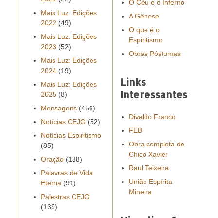
O Céu e o Inferno
Mais Luz: Edições
A Gênese
2022
(49)
O que é o
Mais Luz: Edições
Espiritismo
2023
(52)
Obras Póstumas
Mais Luz: Edições
2024
(19)
Links
Mais Luz: Edições
Interessantes
2025
(8)
Mensagens
(456)
Divaldo Franco
Notícias CEJG
(52)
FEB
Notícias Espiritismo
Obra completa de
(85)
Chico Xavier
Oração
(138)
Raul Teixeira
Palavras de Vida
União Espírita
Eterna
(91)
Mineira
Palestras CEJG
(139)