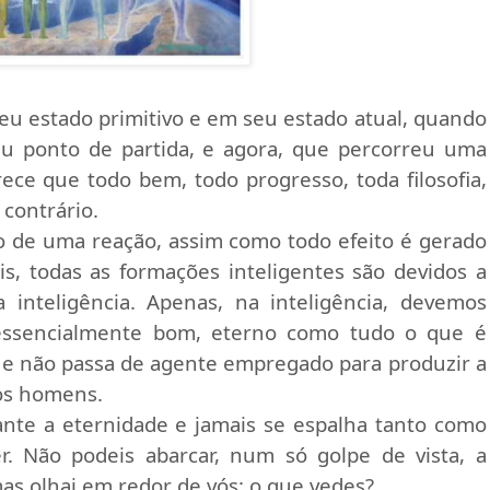
u estado primitivo e em seu estado atual, quando
eu ponto de partida, e agora, que percorreu uma
ece que todo bem, todo progresso, toda filosofia,
 contrário.
o de uma reação, assim como todo efeito é gerado
, todas as formações inteligentes são devidos a
nteligência. Apenas, na inteligência, devemos
, essencialmente bom, eterno como tudo o que é
ue não passa de agente empregado para produzir a
dos homens.
nte a eternidade e jamais se espalha tanto como
 Não podeis abarcar, num só golpe de vista, a
mas olhai em redor de vós: o que vedes?