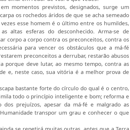
 em momentos previstos, designados, surge um
arpa os rochedos áridos de que se acha semeado
s vezes esse homem é o último entre os humildes,
as altas esferas do desconhecido. Arma-se de
tar corpo a corpo contra os preconceitos, contra os
ecessária para vencer os obstáculos que a má-fé
estarem preconceitos a derrubar, restarão abusos
ria porque deve lutar, ao mesmo tempo, contra as
de e, neste caso, sua vitória é a melhor prova de
capa bastante forte do círculo do qual é o centro,
imila todo o princípio inteligente e bom; reforma e
to dos prejuízos, apesar da má-fé e malgrado as
 a Humanidade transpor um grau e conhecer o que
 ainda se repetirá muitas outras, antes que a Terra