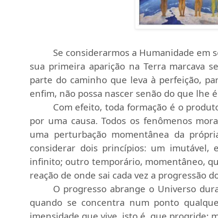
Se considerarmos a Humanidade em se
sua primeira aparição na Terra marcava s
parte do caminho que leva à perfeição, par
enfim, não possa nascer senão do que lhe é
Com efeito, toda formação é o produt
por uma causa. Todos os fenômenos morais
uma perturbação momentânea da própria i
considerar dois princípios: um imutável
infinito; outro temporário, momentâneo, q
reação de onde sai cada vez a progressão 
O progresso abrange o Universo dura
quando se concentra num ponto qualquer.
imensidade que vive, isto é, que progride; 