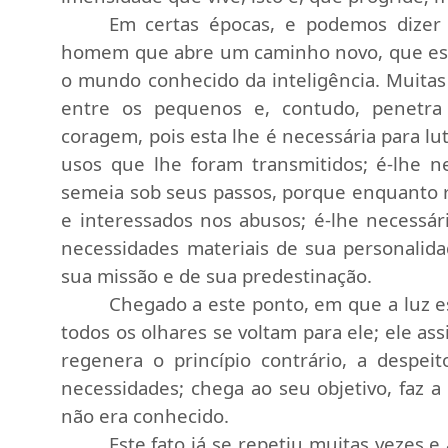
Em certas épocas, e podemos dizer
homem que abre um caminho novo, que esc
o mundo conhecido da inteligência. Muita
entre os pequenos e, contudo, penetra 
coragem, pois esta lhe é necessária para lu
usos que lhe foram transmitidos; é-lhe n
semeia sob seus passos, porque enquanto r
e interessados nos abusos; é-lhe necessá
necessidades materiais de sua personalida
sua missão e de sua predestinação.
Chegado a este ponto, em que a luz es
todos os olhares se voltam para ele; ele ass
regenera o princípio contrário, a despei
necessidades; chega ao seu objetivo, faz
não era conhecido.
Este fato já se repetiu muitas vezes e