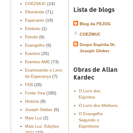
COEZMUC
(14)
Lista de blogs
Efeméride
(71)
a
Esperanto
(19)
Blog da FEJOG
Estatuto
(1)
COEZMUC
Estudo
(6)
Grupo Espírita Dr.
Evangelho
(6)
Joseph Gleber
Eventos
(25)
Eventos AME
(73)
Obras de Allan
Examinando o Livro
Kardec
da Esperança
(7)
FEB
(20)
O Livro dos
Fonte Viva
(180)
Espíritos
História
(8)
O Livro dos Médiuns
Joseph Gleber
(6)
O Evangelho
Mais Luz
(2)
Segundo o
Mais Luz: Edições
Espiritismo
2021
(22)