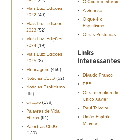
O Céu e o Inferno
Mais Luz: Edições
A Gênese
2022
(49)
O que é o
Mais Luz: Edições
Espiritismo
2023
(52)
Obras Póstumas
Mais Luz: Edições
2024
(19)
Links
Mais Luz: Edições
Interessantes
2025
(8)
Mensagens
(456)
Divaldo Franco
Notícias CEJG
(52)
FEB
Notícias Espiritismo
Obra completa de
(85)
Chico Xavier
Oração
(138)
Raul Teixeira
Palavras de Vida
União Espírita
Eterna
(91)
Mineira
Palestras CEJG
(139)