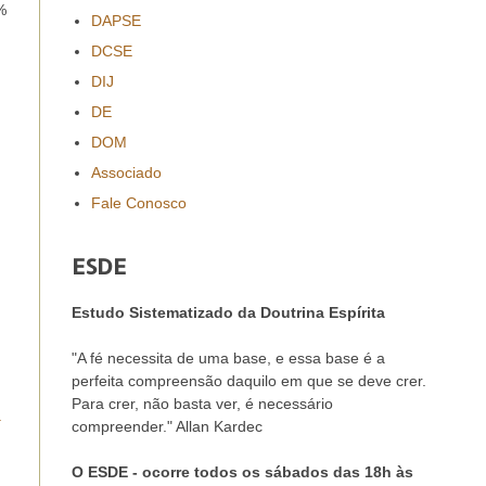
%
DAPSE
DCSE
DIJ
DE
DOM
Associado
Fale Conosco
ESDE
Estudo Sistematizado da Doutrina Espírita
"A fé necessita de uma base, e essa base é a
perfeita compreensão daquilo em que se deve crer.
Para crer, não basta ver, é necessário
a
compreender." Allan Kardec
O ESDE - ocorre todos os sábados das 18h às