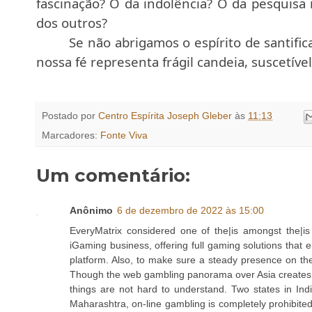
fascinação? O da indolência? O da pesquisa 
dos outros?
Se não abrigamos o espírito de santifi
nossa fé representa frágil candeia, suscetíve
Postado por
Centro Espírita Joseph Gleber
às
11:13
Marcadores:
Fonte Viva
Um comentário:
Anônimo
6 de dezembro de 2022 às 15:00
EveryMatrix considered one of the|is amongst the|is
iGaming business, offering full gaming solutions tha
platform. Also, to make sure a steady presence on t
Though the web gambling panorama over Asia creates a 
things are not hard to understand. Two states in India
Maharashtra, on-line gambling is completely prohibited