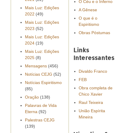
O Céu e o Inferno
Mais Luz: Edições
A Gênese
2022
(49)
O que é o
Mais Luz: Edições
Espiritismo
2023
(52)
Obras Póstumas
Mais Luz: Edições
2024
(19)
Links
Mais Luz: Edições
Interessantes
2025
(8)
Mensagens
(456)
Divaldo Franco
Notícias CEJG
(52)
FEB
Notícias Espiritismo
Obra completa de
(85)
Chico Xavier
Oração
(138)
Raul Teixeira
Palavras de Vida
União Espírita
Eterna
(92)
Mineira
Palestras CEJG
(139)