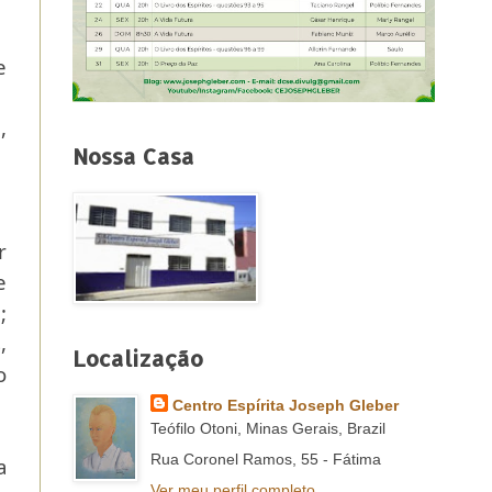
e
,
Nossa Casa
r
e
;
,
Localização
o
Centro Espírita Joseph Gleber
Teófilo Otoni, Minas Gerais, Brazil
Rua Coronel Ramos, 55 - Fátima
a
Ver meu perfil completo