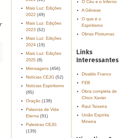
O Céu e o Inferno
Mais Luz: Edições
A Gênese
2022
(49)
O que é o
r
Mais Luz: Edições
Espiritismo
2023
(52)
Obras Póstumas
Mais Luz: Edições
2024
(19)
Links
Mais Luz: Edições
Interessantes
2025
(8)
Mensagens
(456)
Divaldo Franco
Notícias CEJG
(52)
FEB
Notícias Espiritismo
Obra completa de
(85)
Chico Xavier
Oração
(138)
Raul Teixeira
Palavras de Vida
União Espírita
Eterna
(91)
Mineira
Palestras CEJG
(139)